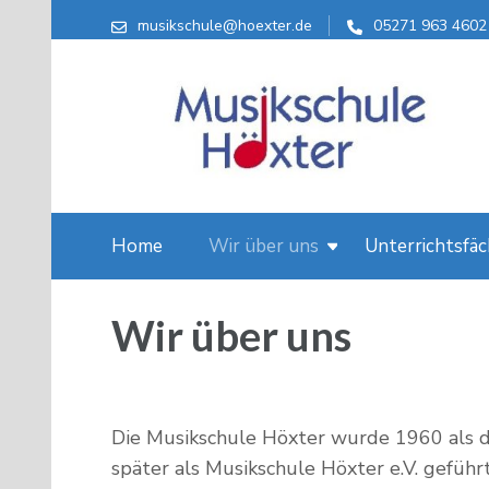
musikschule@hoexter.de
05271 963 4602
Musikschule Höxter
Home
Wir über uns
Unterrichtsfäc
Wir über uns
Die Musikschule Höxter wurde 1960 als 
später als Musikschule Höxter e.V. geführt