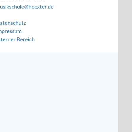
usikschule@hoexter.de
atenschutz
mpressum
nterner Bereich