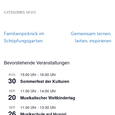
CATEGORIES:
NEWS
Beitragsnavigation
Familienpicknick im
Gemeinsam lernen,
Schöpfungsgarten
leiten, inspirieren
Bevorstehende Veranstaltungen
15:00 Uhr
-
16:00 Uhr
AUG.
30
Sommerfest der Kulturen
11:00 Uhr
-
14:00 Uhr
SEP.
20
Musikalischer Weltkindertag
11:00 Uhr
-
13:30 Uhr
SEP.
26
Musikschule auf Huxori